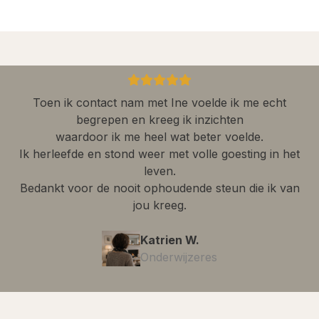
Toen ik contact nam met Ine voelde ik me echt
begrepen en kreeg ik inzichten
waardoor ik me heel wat beter voelde.
Ik herleefde en stond weer met volle goesting in het
leven.
Bedankt voor de nooit ophoudende steun die ik van
jou kreeg.
Katrien W.
Onderwijzeres